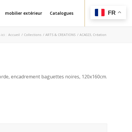
FR
mobilier extérieur
Catalogues
ici :
Accueil
/
Collections
/
ARTS & CREATIONS
/
ACA023, Création
a corde, encadrement baguettes noires, 120x160cm.