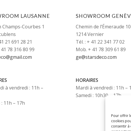
WROOM LAUSANNE
SHOWROOM GENÈV
n Champs-Courbes 1
Chemin de l’Émeraude 10
cublens
1214 Vernier
+41 21 691 28 21
Tél. : + 41 22 341 77 02
 41 78 316 80 99
Mob. + 41 78 309 61 89
eco@gmail.com
ge@starsdeco.com
RES
HORAIRES
i à vendredi : 11h –
Mardi à vendredi : 11h –
Samedi : 10h30 – 17h
 : 11h – 17h
Pour offrir 
cookies pou
consentir à