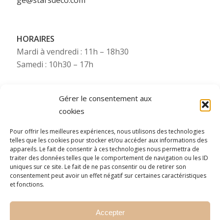
HORAIRES
Mardi à vendredi : 11h – 18h30
Samedi : 10h30 – 17h
Gérer le consentement aux
cookies
Besoin de plus d’infos ?
Pour offrir les meilleures expériences, nous utilisons des technologies
telles que les cookies pour stocker et/ou accéder aux informations des
Pour toute information complémentaire (photos,
appareils. Le fait de consentir à ces technologies nous permettra de
traiter des données telles que le comportement de navigation ou les ID
etc.), Starsdeco se tient à votre disposition via nos
uniques sur ce site. Le fait de ne pas consentir ou de retirer son
numéros WhatsApp (consultez le numéro mobile
consentement peut avoir un effet négatif sur certaines caractéristiques
de la filiale concernée).
et fonctions.
N’hésitez pas à nous contacter !
Accepter