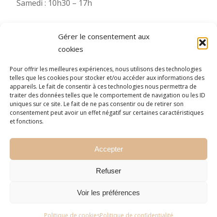
Samedi : 10h30 – 17h
Gérer le consentement aux
cookies
Besoin de plus d’infos ?
Pour offrir les meilleures expériences, nous utilisons des technologies
telles que les cookies pour stocker et/ou accéder aux informations des
Pour toute information complémentaire (photos,
appareils. Le fait de consentir à ces technologies nous permettra de
etc.), Starsdeco se tient à votre disposition via nos
traiter des données telles que le comportement de navigation ou les ID
uniques sur ce site. Le fait de ne pas consentir ou de retirer son
numéros WhatsApp (consultez le numéro mobile
consentement peut avoir un effet négatif sur certaines caractéristiques
de la filiale concernée).
et fonctions.
N’hésitez pas à nous contacter !
Accepter
Refuser
Voir les préférences
© Copyright 2026 - Starsdeco | Powered by
Tris Informatique
Politique de cookies
Politique de confidentialité