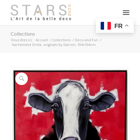
FR
Collections
Vous êtes ici :
Accueil
/
Collections
/
Deco and Fun
/
Vachement Drôle, originals by Darren, 104x104cm