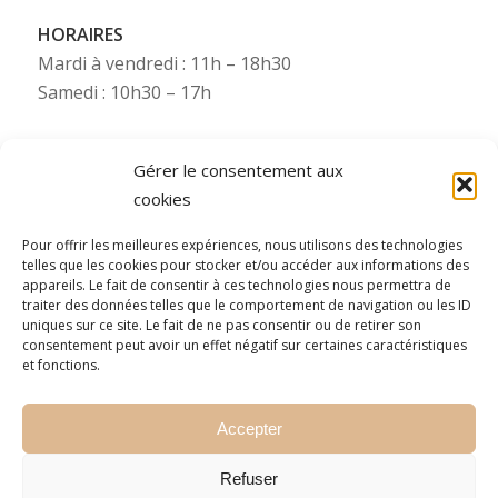
HORAIRES
Mardi à vendredi : 11h – 18h30
Samedi : 10h30 – 17h
Gérer le consentement aux
cookies
Besoin de plus d’infos ?
Pour offrir les meilleures expériences, nous utilisons des technologies
telles que les cookies pour stocker et/ou accéder aux informations des
Pour toute information complémentaire (photos,
appareils. Le fait de consentir à ces technologies nous permettra de
etc.), Starsdeco se tient à votre disposition via nos
traiter des données telles que le comportement de navigation ou les ID
uniques sur ce site. Le fait de ne pas consentir ou de retirer son
numéros WhatsApp (consultez le numéro mobile
consentement peut avoir un effet négatif sur certaines caractéristiques
de la filiale concernée).
et fonctions.
N’hésitez pas à nous contacter !
Accepter
Refuser