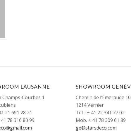
WROOM LAUSANNE
SHOWROOM GENÈV
n Champs-Courbes 1
Chemin de l’Émeraude 10
cublens
1214 Vernier
+41 21 691 28 21
Tél. : + 41 22 341 77 02
 41 78 316 80 99
Mob. + 41 78 309 61 89
eco@gmail.com
ge@starsdeco.com