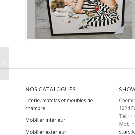
SD069, Encadrement
petits bonhommes
NOS CATALOGUES
SHO
Literie, matelas et meubles de
Chemi
chambre
1024 É
Tél. : 
Mobilier intérieur
Mob. +
starsd
Mobilier extérieur