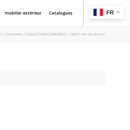
FR
mobilier extérieur
Catalogues
l
/
Collections
/
COLLECTIONS STARSDECO
/
SD071, Pin Up séries 2