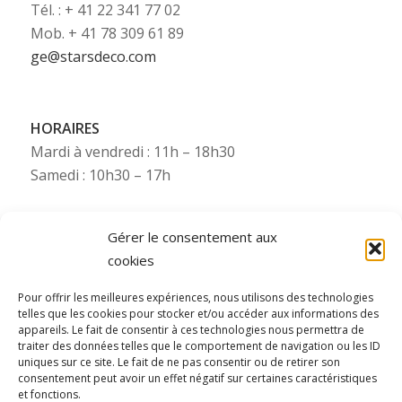
Tél. : + 41 22 341 77 02
Mob. + 41 78 309 61 89
ge@starsdeco.com
HORAIRES
Mardi à vendredi : 11h – 18h30
Samedi : 10h30 – 17h
Gérer le consentement aux
cookies
Besoin de plus d’infos ?
Pour offrir les meilleures expériences, nous utilisons des technologies
telles que les cookies pour stocker et/ou accéder aux informations des
Pour toute information complémentaire (photos,
appareils. Le fait de consentir à ces technologies nous permettra de
etc.), Starsdeco se tient à votre disposition via nos
traiter des données telles que le comportement de navigation ou les ID
uniques sur ce site. Le fait de ne pas consentir ou de retirer son
numéros WhatsApp (consultez le numéro mobile
consentement peut avoir un effet négatif sur certaines caractéristiques
de la filiale concernée).
et fonctions.