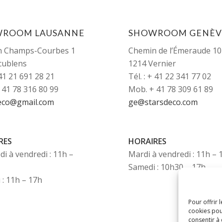
WROOM LAUSANNE
SHOWROOM GENÈV
n Champs-Courbes 1
Chemin de l’Émeraude 10
cublens
1214 Vernier
+41 21 691 28 21
Tél. : + 41 22 341 77 02
 41 78 316 80 99
Mob. + 41 78 309 61 89
eco@gmail.com
ge@starsdeco.com
RES
HORAIRES
i à vendredi : 11h –
Mardi à vendredi : 11h –
Samedi : 10h30 – 17h
 : 11h – 17h
Pour offrir 
cookies pou
consentir à