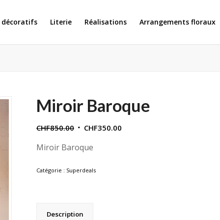
 décoratifs
Literie
Réalisations
Arrangements floraux
Miroir Baroque
Le
Le
CHF
850.00
CHF
350.00
prix
prix
Miroir Baroque
initial
actuel
était :
est :
Catégorie :
Superdeals
CHF850.00.
CHF350.00.
Description