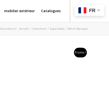
FR
mobilier extérieur
Catalogues
Vous êtes ici :
Accueil
/
Collections
/
Superdeals
/
Miroir Baroque
Promo !