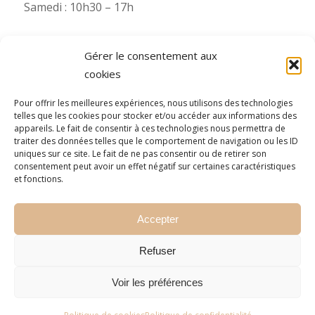
Samedi : 10h30 – 17h
Gérer le consentement aux
cookies
Besoin de plus d’infos ?
Pour offrir les meilleures expériences, nous utilisons des technologies
telles que les cookies pour stocker et/ou accéder aux informations des
Pour toute information complémentaire (photos,
appareils. Le fait de consentir à ces technologies nous permettra de
etc.), Starsdeco se tient à votre disposition via nos
traiter des données telles que le comportement de navigation ou les ID
uniques sur ce site. Le fait de ne pas consentir ou de retirer son
numéros WhatsApp (consultez le numéro mobile
consentement peut avoir un effet négatif sur certaines caractéristiques
de la filiale concernée).
et fonctions.
N’hésitez pas à nous contacter !
Accepter
Refuser
Voir les préférences
© Copyright 2026 - Starsdeco | Powered by
Tris Informatique