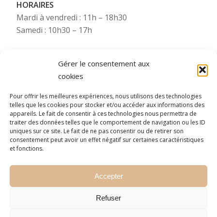
HORAIRES
Mardi à vendredi : 11h – 18h30
Samedi : 10h30 – 17h
Gérer le consentement aux
cookies
Besoin de plus d’infos ?
Pour offrir les meilleures expériences, nous utilisons des technologies
telles que les cookies pour stocker et/ou accéder aux informations des
Pour toute information complémentaire (photos,
appareils. Le fait de consentir à ces technologies nous permettra de
etc.), Starsdeco se tient à votre disposition via nos
traiter des données telles que le comportement de navigation ou les ID
uniques sur ce site. Le fait de ne pas consentir ou de retirer son
numéros WhatsApp (consultez le numéro mobile
consentement peut avoir un effet négatif sur certaines caractéristiques
de la filiale concernée).
et fonctions.
N’hésitez pas à nous contacter !
Accepter
Refuser