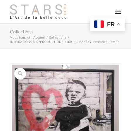
FR
Collections
Vous êtes ici :
Accueil
/
Collections
/
INSPIRATIONS & REPRODUCTIONS
/
IR014C, BANSKY, l’enfant au cœur