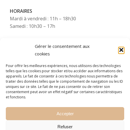
HORAIRES
Mardi à vendredi : 11h – 18h30
Samedi : 10h30 – 17h
Gérer le consentement aux
cookies
Besoin de plus d’infos ?
Pour offrir les meilleures expériences, nous utilisons des technologies
telles que les cookies pour stocker et/ou accéder aux informations des
Pour toute information complémentaire (photos,
appareils. Le fait de consentir à ces technologies nous permettra de
traiter des données telles que le comportement de navigation ou les ID
etc.), Starsdeco se tient à votre disposition via nos
uniques sur ce site. Le fait de ne pas consentir ou de retirer son
numéros WhatsApp (consultez le numéro mobile
consentement peut avoir un effet négatif sur certaines caractéristiques
de la filiale concernée).
et fonctions.
N’hésitez pas à nous contacter !
Accepter
Refuser