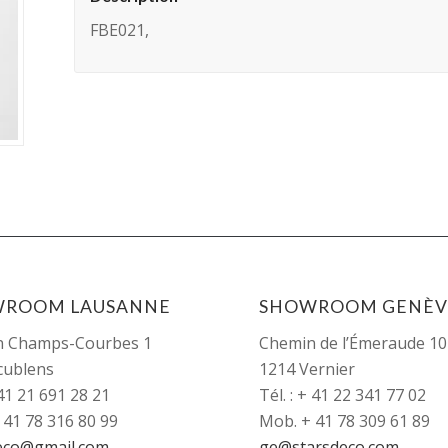
FBE021,
WROOM LAUSANNE
SHOWROOM GENÈV
n Champs-Courbes 1
Chemin de l’Émeraude 10
cublens
1214 Vernier
+41 21 691 28 21
Tél. : + 41 22 341 77 02
 41 78 316 80 99
Mob. + 41 78 309 61 89
eco@gmail.com
ge@starsdeco.com