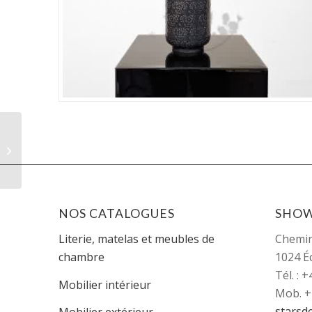
FBE021, 37cm
NOS CATALOGUES
SHO
Literie, matelas et meubles de
Chemi
chambre
1024 É
Tél. : 
Mobilier intérieur
Mob. +
starsd