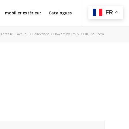
FR
mobilier extérieur
Catalogues
 êtes ici :
Accueil
/
Collections
/
Flowers by Emily
/
FBE022, 52cm