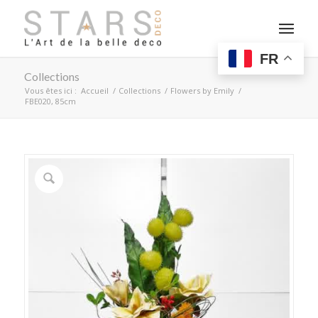
FR
Collections
Vous êtes ici :
Accueil
/
Collections
/
Flowers by Emily
/
FBE020, 85cm