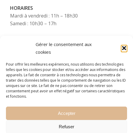
HORAIRES
Mardi à vendredi : 11h – 18h30
Samedi : 10h30 – 17h
Gérer le consentement aux
cookies
Besoin de plus d’infos ?
Pour offrir les meilleures expériences, nous utilisons des technologies
telles que les cookies pour stocker et/ou accéder aux informations des
Pour toute information complémentaire (photos,
appareils. Le fait de consentir à ces technologies nous permettra de
etc.), Starsdeco se tient à votre disposition via nos
traiter des données telles que le comportement de navigation ou les ID
uniques sur ce site. Le fait de ne pas consentir ou de retirer son
numéros WhatsApp (consultez le numéro mobile
consentement peut avoir un effet négatif sur certaines caractéristiques
de la filiale concernée).
et fonctions.
N’hésitez pas à nous contacter !
Accepter
Refuser