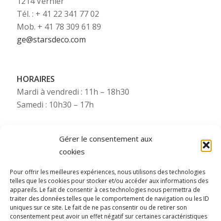
1214 Vernier
Tél. : + 41 22 341 77 02
Mob. + 41 78 309 61 89
ge@starsdeco.com
HORAIRES
Mardi à vendredi : 11h – 18h30
Samedi : 10h30 – 17h
Gérer le consentement aux
cookies
Besoin de plus d’infos ?
Pour offrir les meilleures expériences, nous utilisons des technologies
telles que les cookies pour stocker et/ou accéder aux informations des
Pour toute information complémentaire (photos,
appareils. Le fait de consentir à ces technologies nous permettra de
etc.), Starsdeco se tient à votre disposition via nos
traiter des données telles que le comportement de navigation ou les ID
uniques sur ce site. Le fait de ne pas consentir ou de retirer son
numéros WhatsApp (consultez le numéro mobile
consentement peut avoir un effet négatif sur certaines caractéristiques