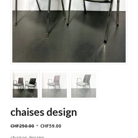
chaises design
Le
Le
CHF
250.00
CHF
59.00
prix
prix
chaises design