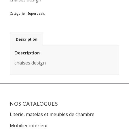
initial
actuel
était :
est :
Catégorie :
Superdeals
CHF250.00.
CHF59.00.
Description
Description
chaises design
NOS CATALOGUES
Literie, matelas et meubles de chambre
Mobilier intérieur