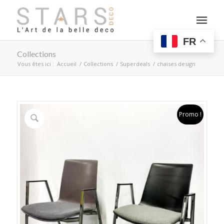
FR
Collections
Vous êtes ici :
Accueil
/
Collections
/
Superdeals
/
chaises design
Promo !