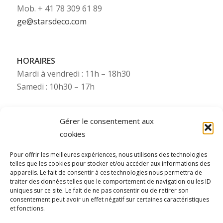
Mob. + 41 78 309 61 89
ge@starsdeco.com
HORAIRES
Mardi à vendredi : 11h – 18h30
Samedi : 10h30 – 17h
Gérer le consentement aux
cookies
Besoin de plus d’infos ?
Pour offrir les meilleures expériences, nous utilisons des technologies
telles que les cookies pour stocker et/ou accéder aux informations des
Pour toute information complémentaire (photos,
appareils. Le fait de consentir à ces technologies nous permettra de
traiter des données telles que le comportement de navigation ou les ID
etc.), Starsdeco se tient à votre disposition via nos
uniques sur ce site. Le fait de ne pas consentir ou de retirer son
numéros WhatsApp (consultez le numéro mobile
consentement peut avoir un effet négatif sur certaines caractéristiques
de la filiale concernée).
et fonctions.